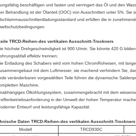
stungsfähig beschäftigen und fasten und verringert das Öl und den Wass
ner Behandlung ist der Ölanteil (OOC) von Ausschnitten unter 5%. Sie s
lschlammausschnittentladungsstandard und erfüllen die in zunehme
eltschutzbedingungen.
teile TRCD-Reihen-des vertikalen Ausschnitt-Trockners
ie höchste Drehgeschwindigkeit ist 900 U/min. Sie könnte 420 G bilden 
ohrungsabfall effektiv trennen;
ie Entladung des Schabers wird vom hohen ChromRoheisen, mit lang
usammengebaut mit dem Luftmesser, sie machend verhindern Sie, dass
ede veränderbaren vorgewählten Teile führen die dynamische Saldenpr
ompletten Maschine;
nabhängiges Ölkühlungssystem, zusammengebracht mit dem wissensch
reffenbetriebsanforderung in der Umwelt der hohen Temperatur mache
oderner Entwurf und leistungsfähige Kapazität.
hnische Daten TRCD-Reihen-des vertikalen Ausschnitt-Trockners
Modell
TRCD930C