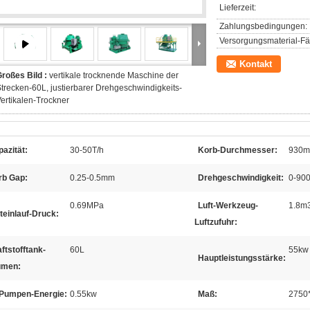
Lieferzeit:
Zahlungsbedingungen:
Versorgungsmaterial-Fäh
Kontakt
roßes Bild :
vertikale trocknende Maschine der
trecken-60L, justierbarer Drehgeschwindigkeits-
ertikalen-Trockner
azität:
30-50T/h
Korb-Durchmesser:
930
rb Gap:
0.25-0.5mm
Drehgeschwindigkeit:
0-900
0.69MPa
Luft-Werkzeug-
1.8m
teinlauf-Druck:
Luftzufuhr:
ftstofftank-
60L
55kw
Hauptleistungsstärke:
umen:
-Pumpen-Energie:
0.55kw
Maß:
2750