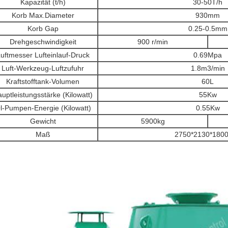
Kapazität (t/h)
30-50T/h
Korb Max.Diameter
930mm
Korb Gap
0.25-0.5mm
Drehgeschwindigkeit
900 r/min
uftmesser Lufteinlauf-Druck
0.69Mpa
Luft-Werkzeug-Luftzufuhr
1.8m3/min
Kraftstofftank-Volumen
60L
uptleistungsstärke (Kilowatt)
55Kw
l-Pumpen-Energie (Kilowatt)
0.55Kw
Gewicht
5900kg
Maß
2750*2130*18