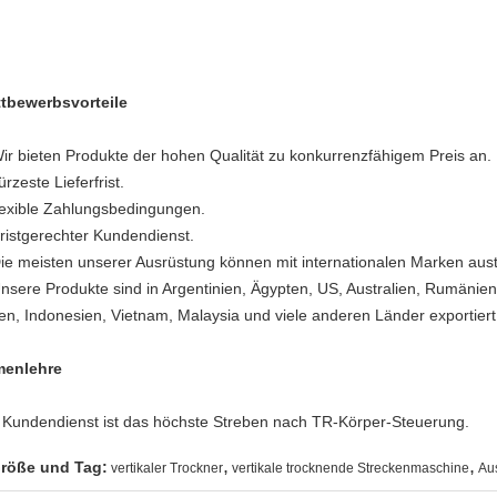
tbewerbsvorteile
ir bieten Produkte der hohen Qualität zu konkurrenzfähigem Preis an.
kürzeste
Lieferfrist
.
flexible Zahlungsbedingungen.
ristgerechter Kundendienst.
ie meisten unserer Ausrüstung können mit internationalen Marken aus
Unsere Produkte sind in Argentinien, Ägypten, US, Australien, Rumänien
ien, Indonesien, Vietnam, Malaysia und viele anderen Länder exportier
menlehre
 Kundendienst ist das höchste Streben nach TR-Körper-Steuerung.
,
,
röße und Tag:
vertikaler Trockner
vertikale trocknende Streckenmaschine
Aus