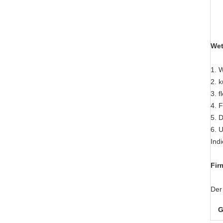
Wet
1.
W
2. 
3. 
4.
F
5.
D
6. 
Ind
Fir
Der
G