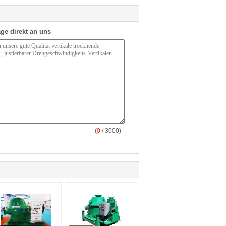
ge direkt an uns
(
0
/ 3000)