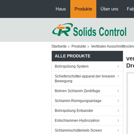
Haus
Produkte
Über uns
Fab
Startseite
Produkte
Vertikaler Ausschnitttrockn
ALLE PRODUKTE
ve
Dr
Bohrspülung System
Schieferschüttel-apparat der linearen
Bewegung
Bohren Schlamm Zentrifuge
Schlamm-Reinigungsanlage
Bohrspülung Entsander
Entschlammer-Hydrozyklon
Schlammschüttelsieb Screen