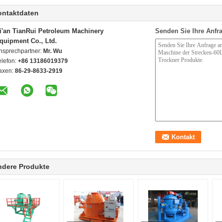
ontaktdaten
i'an TianRui Petroleum Machinery
Senden Sie Ihre Anfra
quipment Co., Ltd.
nsprechpartner:
Mr. Wu
elefon:
+86 13186019379
axen:
86-29-8633-2919
ndere Produkte