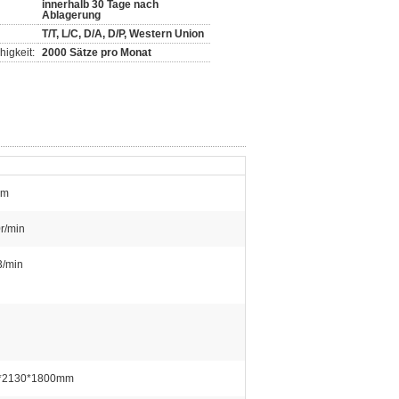
innerhalb 30 Tage nach
Ablagerung
T/T, L/C, D/A, D/P, Western Union
igkeit:
2000 Sätze pro Monat
mm
r/min
3/min
*2130*1800mm