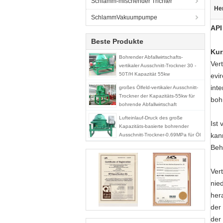
Schlamm-mischender Trichter
He
SchlammVakuumpumpe
API
Beste Produkte
Kur
Bohrender Abfallwirtschafts-
Ver
vertikaler Ausschnitt-Trockner 30 -
50T/H Kapazität 55kw
evi
int
großes Ölfeld-vertikaler Ausschnitt-
Trockner der Kapazitäts-55kw für
boh
bohrende Abfallwirtschaft
Lufteinlauf-Druck des große
Ist
Kapazitäts-basierte bohrender
kan
Ausschnitt-Trockner-0.69MPa für Öl
Schlamm
Beh
Ver
nie
her
der
der