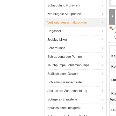
Bohrspülung Rührwerk
zentrifugale Spülpumpe
Vertikaler Ausschnitttrockner
G
Degasser
S
V
Jet Mud Mixer
Scherpumpe
Kap
Schraubenartige Pumpe
Tauchpumpe Schlammpumpe
Ko
Spülschlamm-Gewehr
Luf
Schlamm Gasabscheider
Aufflackern-Zündeinrichtung
Kra
Bohrgerät-Ersatzteile
Vol
Spülschlamm-Testgerät
Öl