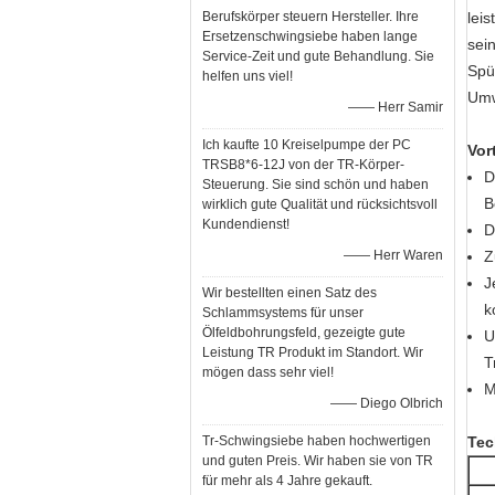
Berufskörper steuern Hersteller. Ihre
lei
Ersetzenschwingsiebe haben lange
sei
Service-Zeit und gute Behandlung. Sie
Spü
helfen uns viel!
Umw
—— Herr Samir
Ich kaufte 10 Kreiselpumpe der PC
Vor
TRSB8*6-12J von der TR-Körper-
D
Steuerung. Sie sind schön und haben
B
wirklich gute Qualität und rücksichtsvoll
Kundendienst!
D
—— Herr Waren
Z
J
Wir bestellten einen Satz des
k
Schlammsystems für unser
Ölfeldbohrungsfeld, gezeigte gute
U
Leistung TR Produkt im Standort. Wir
T
mögen dass sehr viel!
M
—— Diego Olbrich
Tr-Schwingsiebe haben hochwertigen
Tec
und guten Preis. Wir haben sie von TR
für mehr als 4 Jahre gekauft.