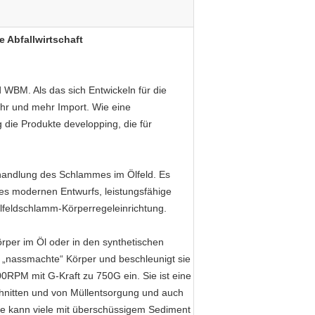
 Abfallwirtschaft
d WBM. Als das sich Entwickeln für die
hr und mehr Import. Wie eine
die Produkte developping, die für
Behandlung des Schlammes im Ölfeld. Es
 des modernen Entwurfs, leistungsfähige
lfeldschlamm-Körperregeleinrichtung.
örper im Öl oder in den synthetischen
t „nassmachte“ Körper und beschleunigt sie
RPM mit G-Kraft zu 750G ein. Sie ist eine
schnitten und von Müllentsorgung und auch
 Sie kann viele mit überschüssigem Sediment