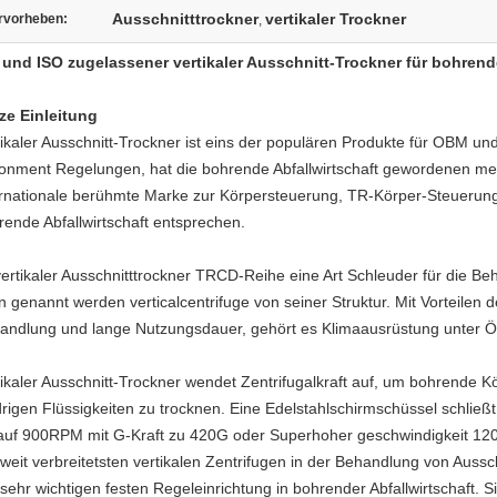
Ausschnitttrockner
vertikaler Trockner
rvorheben:
,
 und ISO zugelassener vertikaler Ausschnitt-Trockner für bohrende
ze Einleitung
tikaler Ausschnitt-Trockner ist eins der populären Produkte für OBM un
ronment Regelungen, hat die bohrende Abfallwirtschaft gewordenen me
ernationale berühmte Marke zur Körpersteuerung, TR-Körper-Steuerung 
rende Abfallwirtschaft entsprechen.
 vertikaler Ausschnitttrockner TRCD-Reihe eine Art Schleuder für die 
n genannt werden verticalcentrifuge
von seiner Struktur. Mit Vorteilen
andlung und lange Nutzungsdauer, gehört es Klimaausrüstung unter Ö
tikaler Ausschnitt-Trockner wendet Zentrifugalkraft auf, um bohrende K
drigen Flüssigkeiten zu trocknen. Eine Edelstahlschirmschüssel schließ
auf 900RPM mit G-Kraft zu 420G oder Superhoher geschwindigkeit 1200
 weit verbreitetsten vertikalen Zentrifugen in der Behandlung von Aus
 sehr wichtigen festen Regeleinrichtung in bohrender Abfallwirtschaft.