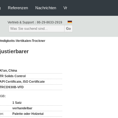
g
Referenzen
Nachrichten
Vr
Vertrieb & Support：
86-29-8633-2919
Go
indigkeits-Vertikalen-Trockner
justierbarer
Xi'an, China
TR Solids Control
API Certificate, ISO Certificate
TRCD930B-VFD
AGB:
1 Satz
verhandelbar
en:
Palette oder Holzetui