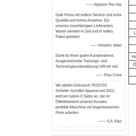
—— Nghiem Thic Hai
Gute Firma mit nettem Service und hohe
Qualität und hohes Ansehen. Ein
unseres zuverlässigen Lieferanten,
Waren werden in Zeit und in nettes
L
Paket geliefert.
—— Hossein Jafari
Dank für Ihren guten Kundendienst.
Ha
Ausgezeichnete Trainings- und
Ö
Technologieunterstützung hilft mir viel.
—— Frau Crina
Wir stellen Gebrauch TRZS703
Schiefer-Schüttel-Apparat seit 2012,
jetzt wir haben 8 Sätze an, die im
Ölfeldstandort unseres Kunden,
perfekte Maschine mit angemessenem
Preis arbeiten.
—— S.A. Kazi