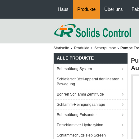
Haus
Produkte
Über uns
Fab
Startseite
Produkte
Scherpumpe
Pumpe Tre
ALLE PRODUKTE
Pu
Au
Bohrspülung System
Schieferschüttel-apparat der linearen
Bewegung
Bohren Schlamm Zentrifuge
Schlamm-Reinigungsanlage
Bohrspülung Entsander
Entschlammer-Hydrozyklon
Schlammschüttelsieb Screen