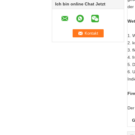
Ich bin online Chat Jetzt
der
Wet
1.
W
2. k
3. 
4. 
5. 
6. 
Ind
Fir
Der
G