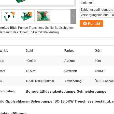
Lieferzeit:
Zahlungsbedingungen:
Versorgungsmaterial-Fäh
Kontakt
roßes Bild :
Pumpe Trenchless-Schild-Spülschlamm-
Gebrauch des Scher18.5kw mit 30m Aufzug
erial:
Stahl
Farbe:
Grün
ss:
40m3/h
Aufzug:
30m
tor:
18.5kw
Gewicht:
450KG
ß:
1050×1000×900mm
Anwendung:
Öl- u. Gasbo
Bohrgerätflüssigkeitspumpe
Schneiderpumpe
rvorheben:
,
ild-Spülschlamm-Scherpumpe ISO 18.5KW Trenchless bestätigt, mi
dukteinführung