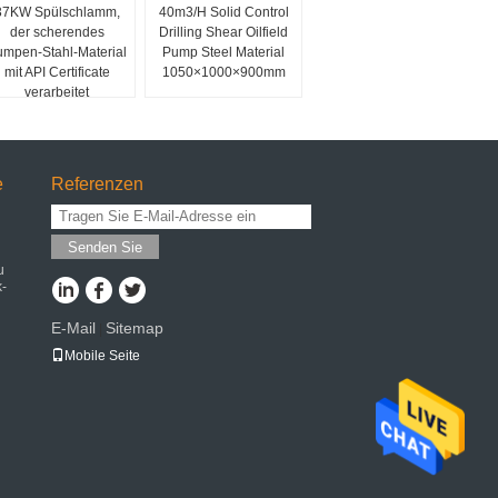
37KW Spülschlamm,
40m3/H Solid Control
der scherendes
Drilling Shear Oilfield
mpen-Stahl-Material
Pump Steel Material
mit API Certificate
1050×1000×900mm
verarbeitet
e
Referenzen
Senden Sie
u
k-
E-Mail
Sitemap
|
Mobile Seite