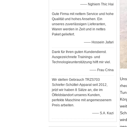
—— Nghiem Thic Hai
Gute Firma mit nettem Service und hohe
Qualität und hohes Ansehen. Ein
unseres zuverlässigen Lieferanten,
Waren werden in Zeit und in nettes
Paket geliefert.
—— Hossein Jafari
Dank für Ihren guten Kundendienst.
Ausgezeichnete Trainings- und
Technologieunterstützung hilft mir viel.
—— Frau Crina
Uns
Wir stellen Gebrauch TRZS703
Schiefer-Schüttel-Apparat seit 2012,
rhe
jetzt wir haben 8 Sätze an, die im
Tun
Ölfeldstandort unseres Kunden,
Kör
perfekte Maschine mit angemessenem
Preis arbeiten.
weit
Sch
—— S.A. Kazi
wir
ges