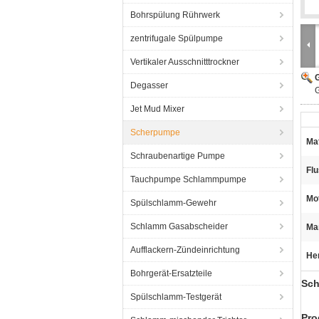
Bohrspülung Rührwerk
zentrifugale Spülpumpe
Vertikaler Ausschnitttrockner
G
Degasser
Jet Mud Mixer
Scherpumpe
Mat
Schraubenartige Pumpe
Flu
Tauchpumpe Schlammpumpe
Mo
Spülschlamm-Gewehr
Schlamm Gasabscheider
Ma
Aufflackern-Zündeinrichtung
He
Bohrgerät-Ersatzteile
Sch
Spülschlamm-Testgerät
Pro