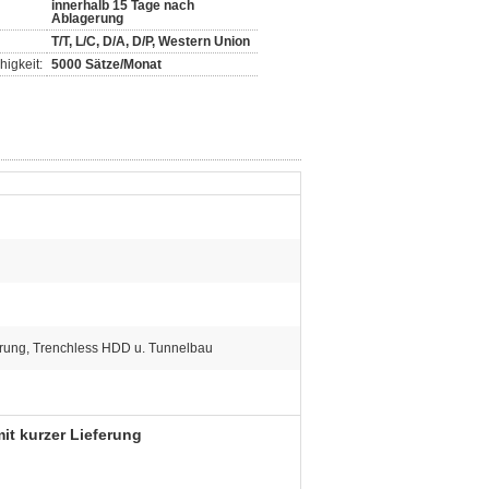
innerhalb 15 Tage nach
Ablagerung
T/T, L/C, D/A, D/P, Western Union
igkeit:
5000 Sätze/Monat
hrung, Trenchless HDD u. Tunnelbau
t kurzer Lieferung