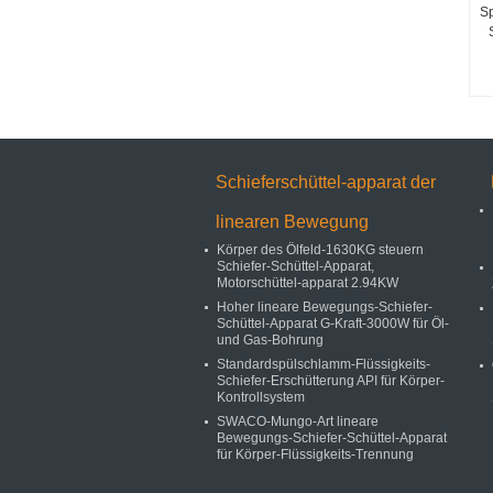
Sp
Schieferschüttel-apparat der
linearen Bewegung
Körper des Ölfeld-1630KG steuern
Schiefer-Schüttel-Apparat,
Motorschüttel-apparat 2.94KW
Hoher lineare Bewegungs-Schiefer-
Schüttel-Apparat G-Kraft-3000W für Öl-
und Gas-Bohrung
Standardspülschlamm-Flüssigkeits-
Schiefer-Erschütterung API für Körper-
Kontrollsystem
SWACO-Mungo-Art lineare
Bewegungs-Schiefer-Schüttel-Apparat
für Körper-Flüssigkeits-Trennung