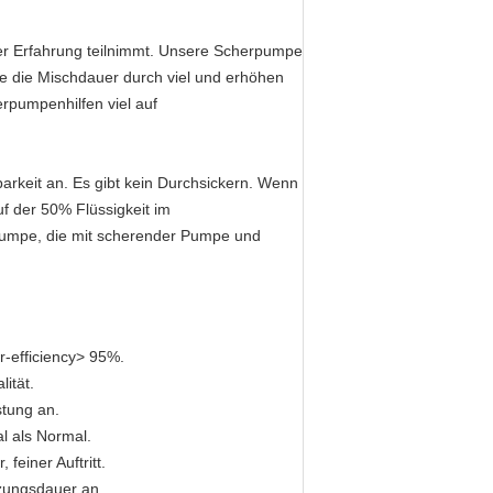
er Erfahrung teilnimmt. Unsere Scher
pumpe
e die Mischdauer durch viel und erhöhen
rpumpenhilfen viel auf
arkeit an. Es gibt kein Durchsickern. Wenn
f der 50% Flüssigkeit im
umpe, die mit scherender Pumpe und
r-efficiency> 95%.
ität.
stung an.
al als Normal.
feiner Auftritt.
zungsdauer an.