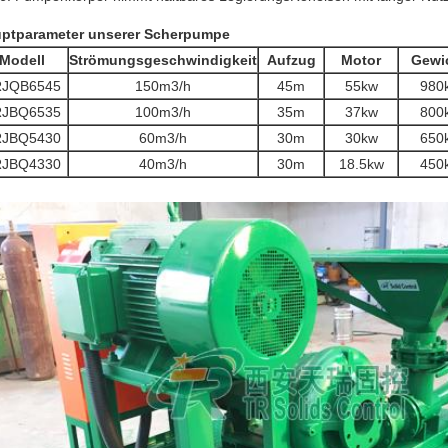
ptparameter unserer Scherpumpe
Modell
Strömungsgeschwindigkeit
Aufzug
Motor
Gewi
RJQB6545
150m3/h
45m
55kw
980
RJBQ6535
100m3/h
35m
37kw
800
RJBQ5430
60m3/h
30m
30kw
650
RJBQ4330
40m3/h
30m
18.5kw
450