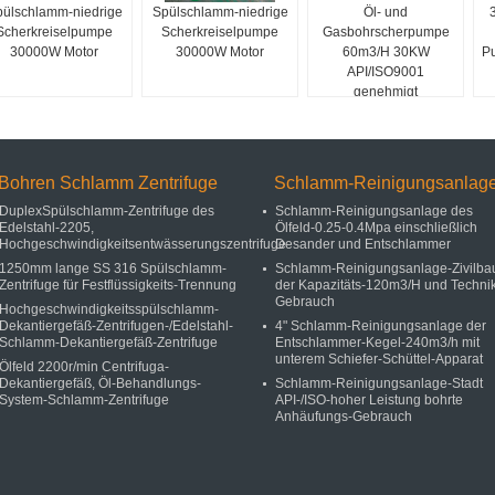
ülschlamm-niedrige
Spülschlamm-niedrige
Öl- und
Scherkreiselpumpe
Scherkreiselpumpe
Gasbohrscherpumpe
30000W Motor
30000W Motor
60m3/H 30KW
Pu
API/ISO9001
genehmigt
Bohren Schlamm Zentrifuge
Schlamm-Reinigungsanlag
DuplexSpülschlamm-Zentrifuge des
Schlamm-Reinigungsanlage des
Edelstahl-2205,
Ölfeld-0.25-0.4Mpa einschließlich
Hochgeschwindigkeitsentwässerungszentrifuge
Desander und Entschlammer
1250mm lange SS 316 Spülschlamm-
Schlamm-Reinigungsanlage-Zivilba
Zentrifuge für Festflüssigkeits-Trennung
der Kapazitäts-120m3/H und Techni
Gebrauch
Hochgeschwindigkeitsspülschlamm-
Dekantiergefäß-Zentrifugen-/Edelstahl-
4" Schlamm-Reinigungsanlage der
Schlamm-Dekantiergefäß-Zentrifuge
Entschlammer-Kegel-240m3/h mit
unterem Schiefer-Schüttel-Apparat
Ölfeld 2200r/min Centrifuga-
Dekantiergefäß, Öl-Behandlungs-
Schlamm-Reinigungsanlage-Stadt
System-Schlamm-Zentrifuge
API-/ISO-hoher Leistung bohrte
Anhäufungs-Gebrauch