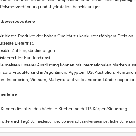
 Polymerverdünnung und -hydratation beschleunigen.
tbewerbsvorteile
ir bieten Produkte der hohen Qualität zu konkurrenzfähigem Preis an.
ürzeste Lieferfrist.
flexible Zahlungsbedingungen.
fristgerechter Kundendienst.
Die meisten unserer Ausrüstung können mit internationalen Marken aus
Unsere Produkte sind in Argentinien, Ägypten, US, Australien, Rumänien
ien, Indonesien, Vietnam, Malaysia und viele anderen Länder exportier
menlehre
 Kundendienst ist das höchste Streben nach TR-Körper-Steuerung.
,
,
röße und Tag:
Schneiderpumpe
Bohrgerätflüssigkeitspumpe
hohe Scherpu