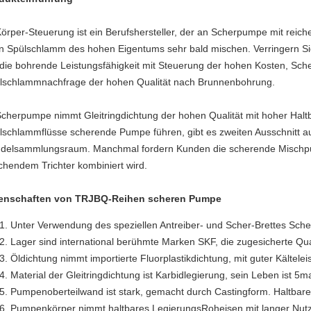
Körper-Steuerung ist ein Berufshersteller, der an Scherpumpe mit reich
n Spülschlamm des hohen Eigentums sehr bald mischen. Verringern Si
 die bohrende Leistungsfähigkeit mit Steuerung der hohen Kosten, Sche
lschlammnachfrage der hohen Qualität nach Brunnenbohrung.
Scherpumpe nimmt Gleitringdichtung der hohen Qualität mit hoher Haltb
lschlammflüsse scherende Pumpe führen, gibt es zweiten Ausschnitt au
udelsammlungsraum. Manchmal fordern Kunden die scherende Mischp
chendem Trichter kombiniert wird.
enschaften von TRJBQ-Reihen scheren Pumpe
Unter Verwendung des speziellen Antreiber- und Scher-Brettes Sche
Lager sind international berühmte Marken SKF, die zugesicherte Qual
Öldichtung nimmt importierte Fluorplastikdichtung, mit guter Kältelei
Material der Gleitringdichtung ist Karbidlegierung, sein Leben ist 5m
Pumpenoberteilwand ist stark, gemacht durch Castingform. Haltbarer, 
Pumpenkörper nimmt haltbares LegierungsRoheisen mit langer Nut