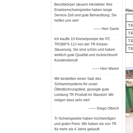
Berufskörper steuern Hersteller. Ihre
Ersetzenschwingsiebe haben lange
Hau
Service-Zeit und gute Behandlung. Sie
helfen uns viel!
T
—— Herr Samir
T
Ich kaufte 10 Kreiselpumpe der PC
T
TRSB8*6-12J von der TR-Körper-
T
Steuerung. Sie sind schön und haben
wirklich gute Qualität und rücksichtsvoll
Kundendienst!
—— Herr Waren
Wir bestellten einen Satz des
Schlammsystems für unser
Ölfeldbohrungsfeld, gezeigte gute
Leistung TR Produkt im Standort. Wir
mögen dass sehr viel!
—— Diego Olbrich
Tr-Schwingsiebe haben hochwertigen
und guten Preis. Wir haben sie von TR
für mehr als 4 Jahre gekauft.