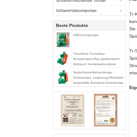
Schlamm-mischender Trichter
SchlammVakuumpumpe
Tr-
kan
Beste Produkte
Sie
HDD-Scherpumpe
Spü
Tr-
Trenchless Tunnelbau-
Spü
Scherpumpen-Bau-Spülschlamm-
Gebrauch kundengebundener
Str
Entwurf
mis
Spülschlamm-Behandlungs-
Scherpumpe, Legierungs-Roheisen-
hergestellte Bohrgerät-Scherpumpe
Eig