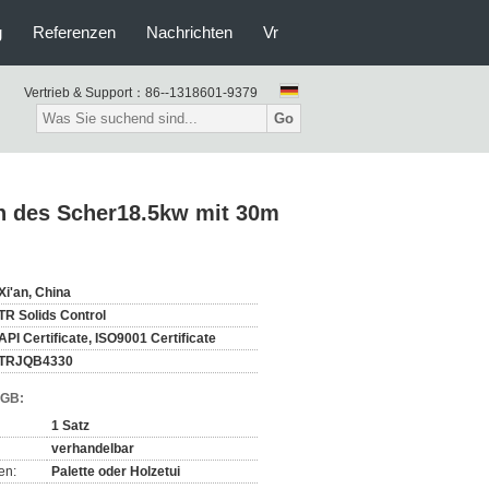
g
Referenzen
Nachrichten
Vr
Vertrieb & Support：
86--1318601-9379
Go
 des Scher18.5kw mit 30m
Xi'an, China
TR Solids Control
API Certificate, ISO9001 Certificate
TRJQB4330
AGB:
1 Satz
verhandelbar
en:
Palette oder Holzetui