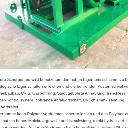
ere Scherpumpe wird benutzt, um den hohen Eigentumsschlamm zu b
ologische Eigenschaften erreichen und die bohrenden Kosten so viel wie
nelbaubau, Öl- u. Gasbohrung, Stadt gebohrte Anhäufung, trenchless
per-Kontrollsystem, bohrende Abfallwirtschaft, Öl-Schlamm-Trennung
 verbreitet.
erpumpe kann Polymer verdünntes scheren lassen und das Polymer zu
d, hat ein hohes Molekulargewicht und ist schwierig, direkt hydratisier
choren werden. Scheren Sie Pumpe kann hohe Scher-Leistungsfähigkei