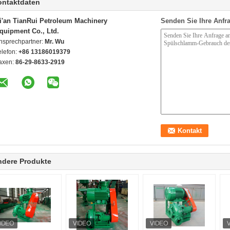
ontaktdaten
i'an TianRui Petroleum Machinery
Senden Sie Ihre Anfra
quipment Co., Ltd.
nsprechpartner:
Mr. Wu
elefon:
+86 13186019379
axen:
86-29-8633-2919
ndere Produkte