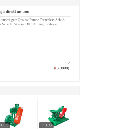
ge direkt an uns
(
0
/ 3000)