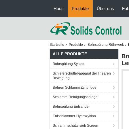
Haus
Produkte
Über uns
Fab
Startseite
Produkte
Bohrspülung Rührwerk
ALLE PRODUKTE
Br
Le
Bohrspülung System
Schieferschüttel-apparat der linearen
Bewegung
Bohren Schlamm Zentrifuge
Schlamm-Reinigungsanlage
Bohrspülung Entsander
Entschlammer-Hydrozyklon
Schlammschüttelsieb Screen