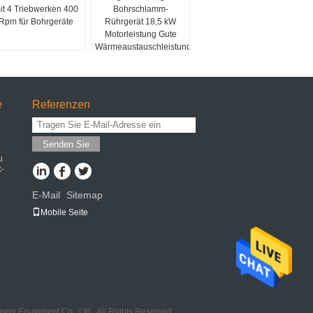
it 4 Triebwerken 400
Bohrschlamm-
Rpm für Bohrgeräte
Rührgerät 18,5 kW
Motorleistung Gute
Wärmeaustauschleistung
e
Referenzen
Senden Sie
u
k-
E-Mail
Sitemap
|
Mobile Seite
ery Equipment Co., Ltd.. All Rights Reserved.