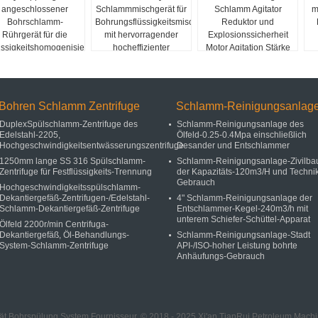
angeschlossener
Schlammmischgerät für
Schlamm Agitator
m
Bohrschlamm-
Bohrungsflüssigkeitsmischsystem
Reduktor und
Rührgerät für die
mit hervorragender
Explosionssicherheit
üssigkeitshomogenisierung
hocheffizienter
Motor Agitation Stärke
Schlammmischmaschine
Bohren Schlamm Zentrifuge
Schlamm-Reinigungsanlag
DuplexSpülschlamm-Zentrifuge des
Schlamm-Reinigungsanlage des
Edelstahl-2205,
Ölfeld-0.25-0.4Mpa einschließlich
Hochgeschwindigkeitsentwässerungszentrifuge
Desander und Entschlammer
1250mm lange SS 316 Spülschlamm-
Schlamm-Reinigungsanlage-Zivilba
Zentrifuge für Festflüssigkeits-Trennung
der Kapazitäts-120m3/H und Techni
Gebrauch
Hochgeschwindigkeitsspülschlamm-
Dekantiergefäß-Zentrifugen-/Edelstahl-
4" Schlamm-Reinigungsanlage der
Schlamm-Dekantiergefäß-Zentrifuge
Entschlammer-Kegel-240m3/h mit
unterem Schiefer-Schüttel-Apparat
Ölfeld 2200r/min Centrifuga-
Dekantiergefäß, Öl-Behandlungs-
Schlamm-Reinigungsanlage-Stadt
System-Schlamm-Zentrifuge
API-/ISO-hoher Leistung bohrte
Anhäufungs-Gebrauch
ät Bohrspülung System Fournisseur. © 2018 - 2025 Xi'an TianRui Petroleum Machin