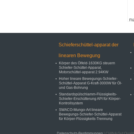
Fl
Schieferschüttel-apparat der
linearen Bewegung
Körper des Ölfeld-1630KG steuern
Schiefer-Schüttel-Apparat,
Motorschüttel-apparat 2.94KW
Hoher lineare Bewegungs-Schiefer-
Schüttel-Apparat G-Kraft-3000W für Öl-
und Gas-Bohrung
Standardspülschlamm-Flüssigkeits-
Schiefer-Erschütterung API für Körper-
Kontrollsystem
SWACO-Mungo-Art lineare
Bewegungs-Schiefer-Schüttel-Apparat
für Körper-Flüssigkeits-Trennung
Datenschutz-Bestimmungen
| CHINA Gut Qualit