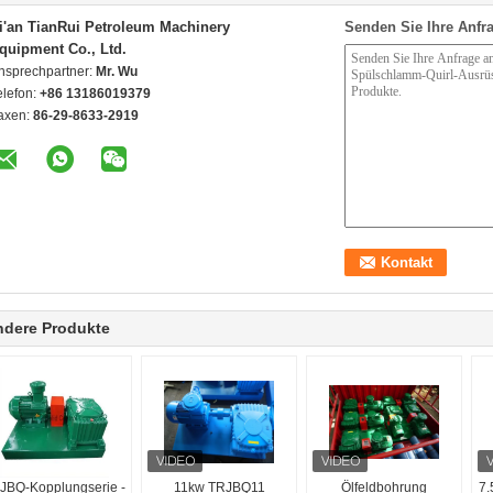
i'an TianRui Petroleum Machinery
Senden Sie Ihre Anfra
quipment Co., Ltd.
nsprechpartner:
Mr. Wu
elefon:
+86 13186019379
axen:
86-29-8633-2919
ndere Produkte
JBQ-Kopplungserie -
11kw TRJBQ11
Ölfeldbohrung
7.