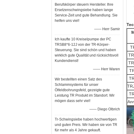
Berufskörper steuern Hersteller. Ihre
Ersetzenschwingsiebe haben lange
Service-Zeit und gute Behandlung. Sie
helfen uns viel!
Tec
—— Herr Samir
M
Ich kaufte 10 Kreiselpumpe der PC
TRSB8*6-12J von der TR-Körper-
T
Steuerung. Sie sind schön und haben
TR
wirklich gute Qualität und rücksichtsvoll
Kundendienst!
TR
—— Herr Waren
T
T
Wir bestellten einen Satz des
Schlammsystems für unser
TR
Ölfeldbohrungsfeld, gezeigte gute
T
Leistung TR Produkt im Standort. Wir
mögen dass sehr viel!
An
—— Diego Olbrich
Tr-Schwingsiebe haben hochwertigen
und guten Preis. Wir haben sie von TR
für mehr als 4 Jahre gekauft.