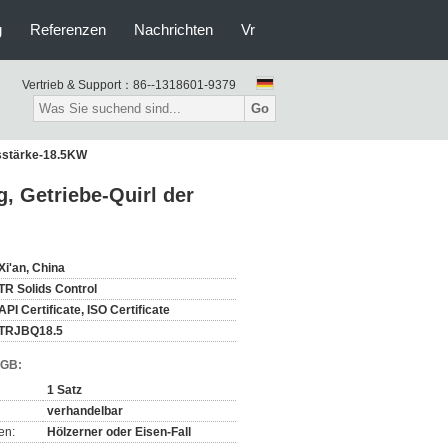
g
Referenzen
Nachrichten
Vr
Vertrieb & Support：
86--1318601-9379
Go
gsstärke-18.5KW
 Getriebe-Quirl der
Xi'an, China
TR Solids Control
API Certificate, ISO Certificate
TRJBQ18.5
AGB:
1 Satz
verhandelbar
en:
Hölzerner oder Eisen-Fall