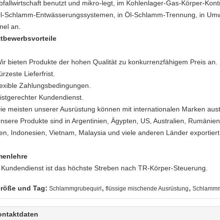
Abfallwirtschaft benutzt und mikro-legt, im Kohlenlager-Gas-Körper-Kont
Öl-Schlamm-Entwässerungssystemen, in Öl-Schlamm-Trennung, in Umwel
nel an.
tbewerbsvorteile
ir bieten Produkte der hohen Qualität zu konkurrenzfähigem Preis an.
ürzeste Lieferfrist.
flexible Zahlungsbedingungen.
fristgerechter Kundendienst.
Die meisten unserer Ausrüstung können mit internationalen Marken aus
Unsere Produkte sind in Argentinien, Ägypten, US, Australien, Rumänien
ien, Indonesien, Vietnam, Malaysia und viele anderen Länder exportier
menlehre
 Kundendienst ist das höchste Streben nach TR-Körper-Steuerung.
,
,
röße und Tag:
Schlammgrubequirl
flüssige mischende Ausrüstung
Schlammm
ontaktdaten