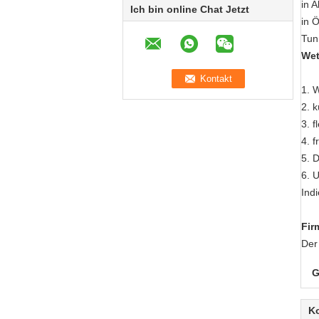
in 
Ich bin online Chat Jetzt
in 
Tun
Wet
1.
W
2. k
3. 
4. 
5. 
6. 
Ind
Fir
Der
G
K