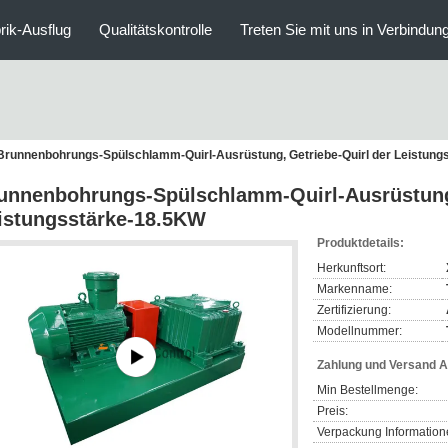
rik-Ausflug
Qualitätskontrolle
Treten Sie mit uns in Verbindun
Brunnenbohrungs-Spülschlamm-Quirl-Ausrüstung, Getriebe-Quirl der Leistun
unnenbohrungs-Spülschlamm-Quirl-Ausrüstung,
istungsstärke-18.5KW
Produktdetails:
Herkunftsort:
Markenname:
Zertifizierung:
Modellnummer:
Zahlung und Versand 
Min Bestellmenge:
Preis:
Verpackung Information