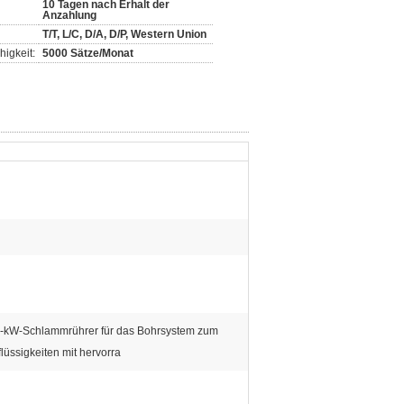
10 Tagen nach Erhalt der
Anzahlung
T/T, L/C, D/A, D/P, Western Union
igkeit:
5000 Sätze/Monat
5-kW-Schlammrührer für das Bohrsystem zum
lüssigkeiten mit hervorra