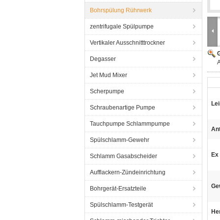
Bohrspülung Rührwerk
zentrifugale Spülpumpe
Vertikaler Ausschnitttrockner
G
Degasser
A
Jet Mud Mixer
Scherpumpe
Le
Schraubenartige Pumpe
Tauchpumpe Schlammpumpe
An
Spülschlamm-Gewehr
Ex
Schlamm Gasabscheider
Aufflackern-Zündeinrichtung
Ge
Bohrgerät-Ersatzteile
Spülschlamm-Testgerät
He