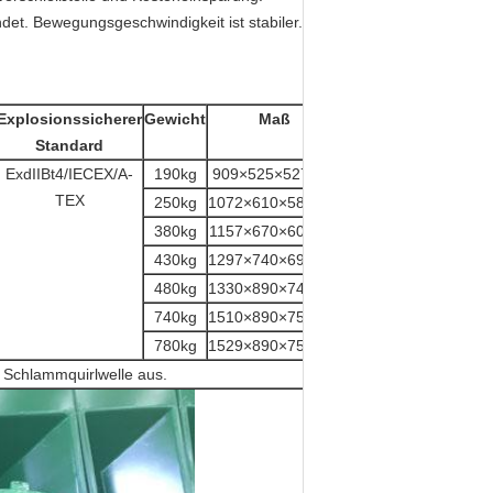
et. Bewegungsgeschwindigkeit ist stabiler.
Explosionssicherer
Gewicht
Maß
Standard
ExdIIBt4/IECEX/A-
190kg
909×525×527mm
TEX
250kg
1072×610×588mm
380kg
1157×670×607mm
430kg
1297×740×692mm
480kg
1330×890×747mm
740kg
1510×890×753mm
780kg
1529×890×753mm
 Schlammquirlwelle aus.