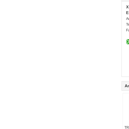
X
E
A
T
F
A
TR