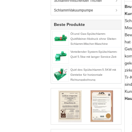
Schlamm-mischender Trichter
Bru
SchlammVakuumpumpe
Kur
Sch
Beste Produkte
Mis
Öl-und Gas-Spülschlamm-
Bew
Quirl/kleiner Abdruck ohne Gleiter-
hat
Schlamm-Mischer-Maschine
Get
Verteilender System-Spülschlamm-
kom
Quirl 5.5kw mit langer Service-Zeit
gek
zir
Quirl des Spülschlamm-5.5KW mit
Getriebe für horizontale
Tr-
Richtungsbohrung
sin
Kun
Hau