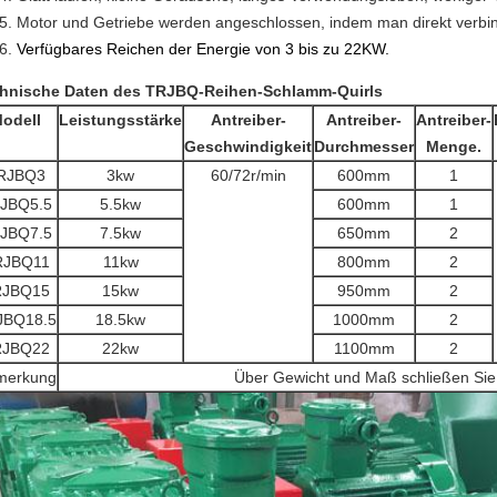
Motor und Getriebe werden angeschlossen, indem man direkt verbind
Verfügbares Reichen der Energie von 3 bis zu 22KW.
hnische Daten des TRJBQ-Reihen-Schlamm-Quirls
odell
Leistungsstärke
Antreiber-
Antreiber-
Antreiber-
Geschwindigkeit
Durchmesser
Menge.
RJBQ3
3kw
60/72r/min
600mm
1
JBQ5.5
5.5kw
600mm
1
JBQ7.5
7.5kw
650mm
2
RJBQ11
11kw
800mm
2
RJBQ15
15kw
950mm
2
JBQ18.5
18.5kw
1000mm
2
RJBQ22
22kw
1100mm
2
merkung
Über Gewicht und Maß schließen Sie