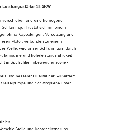
r Leistungsstärke-18.5KW
zu verschieben und eine homogene
Schlammquirl rüstet sich mit einem
nangenehme Koppelungen, Versetzung und
cheren Motor, verbunden zu einem
 der Welle, wird unser Schlammquirl durch
-, lärmarme und hoheleistungsfähigkeit
acht in Spülschlammbewegung sowie -
eis und besserer Qualität her. Außerdem
Kreiselpumpe
und
Schwingsiebe
unter
kühlen.
Verschleißteile und Kosteneinsparung.