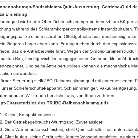
nnenbohrungs-Spülschlamm-Quirl-Ausrüstung, Getriebe-Quirl de
ze Einleitung
lammquirl wird in der Oberflächenschlammgrube benutzt, um Körper 
chung während des Schlammkörperkontrollsystems instandzuhalten. Tr-
egungspaar zu einem schroffen Ölfeldgetriebe aus, das beseitigt u
 ein längeres Lagerleben kann. Er angetrieben durch den explosionssi
riebe, das die Antreiberwelle fährt. Wegen der Simplexturbinenstruktur
pakten Bau, Leichtgewichtler, ausgeglichenes Getriebe, kleine Abdruck
ennzeichnet. Und seine Antreiberturbinen können die mechanische M
kulation umwandeln.
Körper-Steuerung stellt JBQ-Reihenschlammquirl mit angemessenem Pr
d unser
Schieferschüttel-apparat
,
Schlammreiniger
,
Vakuumentgasung
,
den populär. Wir freuen herzlichst uns, von Ihnen zu hören.
pt-Characterisics des TRJBQ-Reihenschlammquirls
Kleine, Kompaktbauweise.
Der Getriebegebrauchs-Wurmgang. Zuverlässiger.
Gute Wärmeaustauschleistung stellt Quirl schneller her, unten abzu
Glatt laufen, kleine Geräusche, langes Verwendungsleben, weniger 