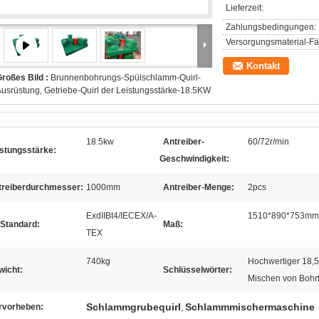
Lieferzeit:
Zahlungsbedingungen:
Versorgungsmaterial-Fäh
Kontakt
roßes Bild :
Brunnenbohrungs-Spülschlamm-Quirl-
usrüstung, Getriebe-Quirl der Leistungsstärke-18.5KW
18.5kw
Antreiber-
60/72r/min
istungsstärke:
Geschwindigkeit:
treiberdurchmesser:
1000mm
Antreiber-Menge:
2pcs
ExdIIBt4/IECEX/A-
1510*890*753mm
 Standard:
Maß:
TEX
740kg
Hochwertiger 18,
wicht:
Schlüsselwörter:
Mischen von Bohrf
Schlammgrubequirl
Schlammmischermaschine
rvorheben:
,