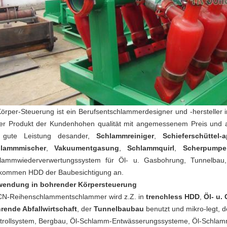
Körper-Steuerung ist ein Berufsentschlammerdesigner und -hersteller
er Produkt der Kundenhohen qualität mit angemessenem Preis und a
 gute Leistung desander,
Schlammreiniger
,
Schieferschüttel-a
lammmischer
,
Vakuumentgasung
,
Schlammquirl
,
Scherpumpe
lammwiederverwertungssystem für Öl- u. Gasbohrung, Tunnelbau, g
lkommen HDD der Baubesichtigung an.
endung in bohrender Körpersteuerung
N-Reihenschlammentschlammer wird z.Z. in
trenchless HDD
,
Öl- u.
rende Abfallwirtschaft
, der
Tunnelbaubau
benutzt und mikro-legt, 
trollsystem, Bergbau, Öl-Schlamm-Entwässerungssysteme, Öl-Schlamm