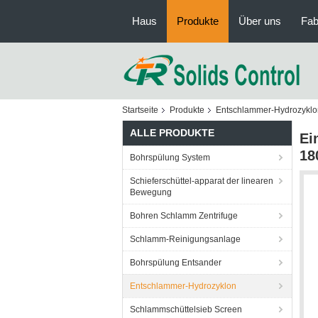
Haus
Produkte
Über uns
Fab
Startseite
Produkte
Entschlammer-Hydrozyklo
ALLE PRODUKTE
Ei
18
Bohrspülung System
Schieferschüttel-apparat der linearen
Bewegung
Bohren Schlamm Zentrifuge
Schlamm-Reinigungsanlage
Bohrspülung Entsander
Entschlammer-Hydrozyklon
Schlammschüttelsieb Screen