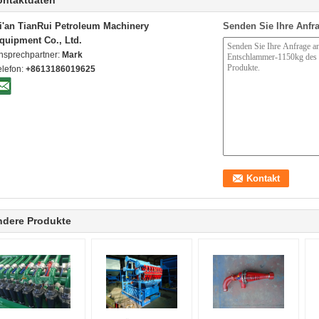
ontaktdaten
i'an TianRui Petroleum Machinery
Senden Sie Ihre Anfra
quipment Co., Ltd.
nsprechpartner:
Mark
elefon:
+8613186019625
ndere Produkte