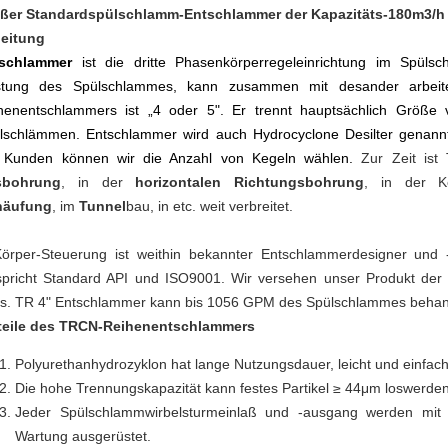
ßer Standardspülschlamm-Entschlammer der Kapazitäts-180m3/h 
leitung
schlammer
ist die dritte Phasenkörperregeleinrichtung im Spülsc
stung des Spülschlammes, kann zusammen mit desander arbeit
henentschlammers ist „4 oder 5". Er trennt hauptsächlich Größe
lschlämmen. Entschlammer wird auch Hydrocyclone Desilter genannt
 Kunden können wir die Anzahl von Kegeln wählen.
Zur Zeit ist
sbohrung
, in
der
horizontalen Richtungsbohrung
, in
der
K
häufung
, im
Tunnel
bau, in etc. weit verbreitet.
Körper-Steuerung ist weithin bekannter Entschlammerdesigner und 
spricht Standard API und ISO9001. Wir versehen unser Produkt de
is.
TR 4" Entschlammer kann bis 1056 GPM des Spülschlammes behan
teile des TRCN-Reihenentschlammers
Polyurethanhydrozyklon hat lange Nutzungsdauer, leicht und einfach
Die hohe Trennungskapazität kann festes Partikel ≥ 44μm loswerden
Jeder Spülschlammwirbelsturmeinlaß und -ausgang werden mit Ku
Wartung ausgerüstet.