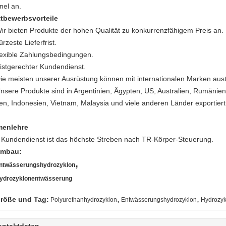
nel an.
tbewerbsvorteile
Wir bieten Produkte der hohen Qualität zu konkurrenzfähigem Preis an.
ürzeste Lieferfrist.
flexible Zahlungsbedingungen.
fristgerechter Kundendienst.
Die meisten unserer Ausrüstung können mit internationalen Marken aus
Unsere Produkte sind in Argentinien, Ägypten, US, Australien, Rumänien
ien, Indonesien, Vietnam, Malaysia und viele anderen Länder exportier
menlehre
 Kundendienst ist das höchste Streben nach TR-Körper-Steuerung.
mbau:
,
ntwässerungshydrozyklon
ydrozyklonentwässerung
,
,
röße und Tag:
Polyurethanhydrozyklon
Entwässerungshydrozyklon
Hydrozy