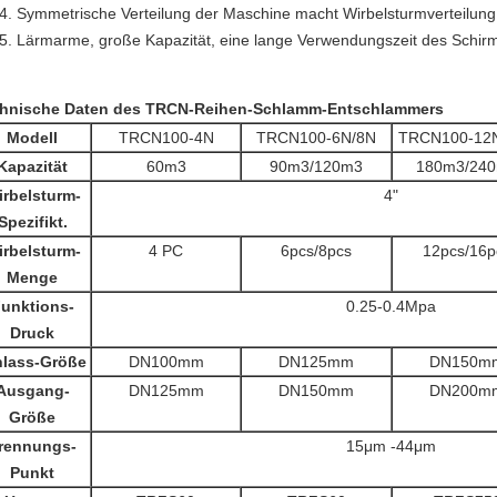
Symmetrische Verteilung der Maschine macht Wirbelsturmverteilung
Lärmarme, große Kapazität, eine lange Verwendungszeit des Schir
hnische Daten des TRCN-Reihen-Schlamm-Entschlammers
Modell
TRCN100-4N
TRCN100-6N/8N
TRCN100-12
Kapazität
60m3
90m3/120m3
180m3/24
rbelsturm-
4"
Spezifikt.
rbelsturm-
4 PC
6pcs/8pcs
12pcs/16p
Menge
unktions-
0.25-0.4Mpa
Druck
nlass-Größe
DN100mm
DN125mm
DN150m
Ausgang-
DN125mm
DN150mm
DN200m
Größe
rennungs-
15μm -44μm
Punkt