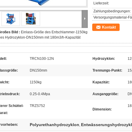
Lieferzeit:
Zahlungsbedingungen:
Versorgungsmaterial-Fäh
Kontakt
roßes Bild :
Einlass-Größe des Entschlammer-1150kg
des Hydrozyklon-DN150mm mit 180m3/h-Kapazität
ell:
TRCN100-12N
Hydrozyklon:
12
nlassgröße:
DN150mm
Trennungs-Punkt:
15
wicht:
1150kg
Kapazität:
18
triebsdruck:
0.25-0.4Mpa
Ausganggröße:
D
erer Schüttel-
TRZS752
18
Dimension:
arat:
Polyurethanhydrozyklon
Entwässerungshydrozyk
rvorheben:
,