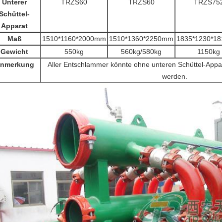
Unterer
TRZS60
TRZS60
TRZS75
Schüttel-
Apparat
Maß
1510*1160*2000mm
1510*1360*2250mm
1835*1230*1
Gewicht
550kg
560kg/580kg
1150kg
nmerkung
Aller Entschlammer könnte ohne unteren Schüttel-Appa
werden.