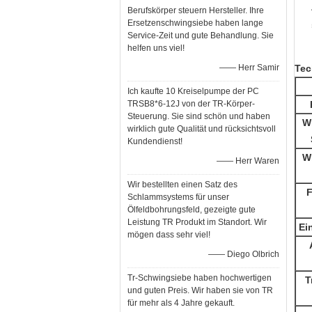
Berufskörper steuern Hersteller. Ihre
Ersetzenschwingsiebe haben lange
Service-Zeit und gute Behandlung. Sie
helfen uns viel!
—— Herr Samir
Tec
Ich kaufte 10 Kreiselpumpe der PC
TRSB8*6-12J von der TR-Körper-
Steuerung. Sie sind schön und haben
Wi
wirklich gute Qualität und rücksichtsvoll
Kundendienst!
Wi
—— Herr Waren
Wir bestellten einen Satz des
F
Schlammsystems für unser
Ölfeldbohrungsfeld, gezeigte gute
Leistung TR Produkt im Standort. Wir
Ei
mögen dass sehr viel!
—— Diego Olbrich
Tr-Schwingsiebe haben hochwertigen
T
und guten Preis. Wir haben sie von TR
für mehr als 4 Jahre gekauft.