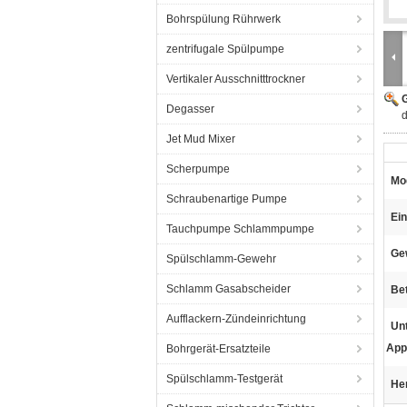
Bohrspülung Rührwerk
zentrifugale Spülpumpe
Vertikaler Ausschnitttrockner
G
Degasser
Jet Mud Mixer
Scherpumpe
Mod
Schraubenartige Pumpe
Ei
Tauchpumpe Schlammpumpe
Ge
Spülschlamm-Gewehr
Schlamm Gasabscheider
Be
Aufflackern-Zündeinrichtung
Unt
App
Bohrgerät-Ersatzteile
Spülschlamm-Testgerät
He