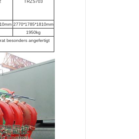
2
TRZS703
810mm
2770*1785*1810mm
1950kg
rat besonders angefertigt