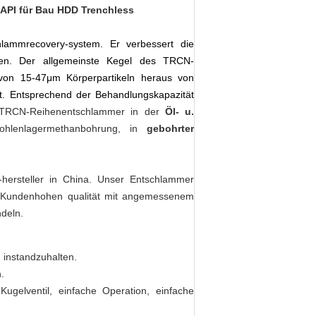
API für Bau HDD Trenchless
hlammrecovery-system. Er verbessert die
en. Der allgemeinste Kegel des TRCN-
 von 15-47μm Körperpartikeln heraus von
. Entsprechend der Behandlungskapazität
 TRCN-Reihenentschlammer in
der
Öl- u.
ohlenlagermethanbohrung, in
gebohrter
-hersteller in China. Unser Entschlammer
r Kundenhohen qualität mit angemessenem
deln.
 instandzuhalten.
.
gelventil, einfache Operation, einfache