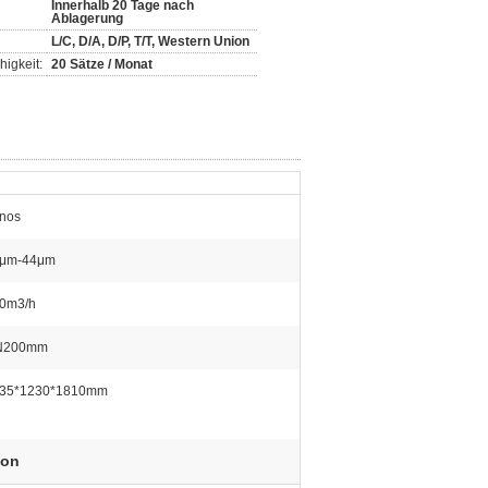
Innerhalb 20 Tage nach
Ablagerung
L/C, D/A, D/P, T/T, Western Union
igkeit:
20 Sätze / Monat
nos
μm-44μm
0m3/h
N200mm
35*1230*1810mm
lon