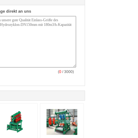
ge direkt an uns
(
0
/ 3000)