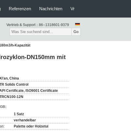
g
Referenzen
Nachrichten
Vr
Vertrieb & Support：
86--1318601-9379
Go
180m3/h-Kapazität
drozyklon-DN150mm mit
Xi'an, China
TR Solids Control
API Certificate, ISO9001 Certificate
TRCN100-12N
AGB:
1 Satz
verhandelbar
en:
Palette oder Holzetui