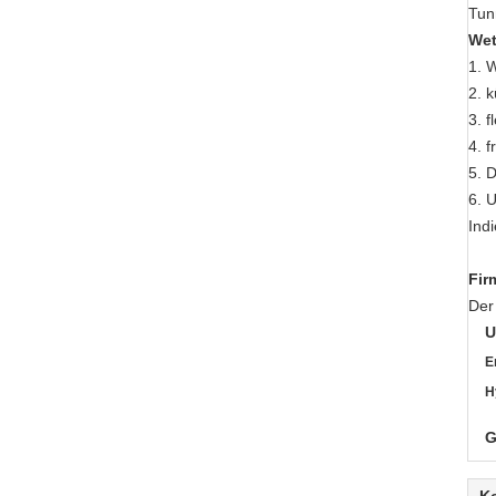
Tun
Wet
1. 
2. k
3. 
4. 
5. 
6. 
Ind
Fir
Der
U
E
H
G