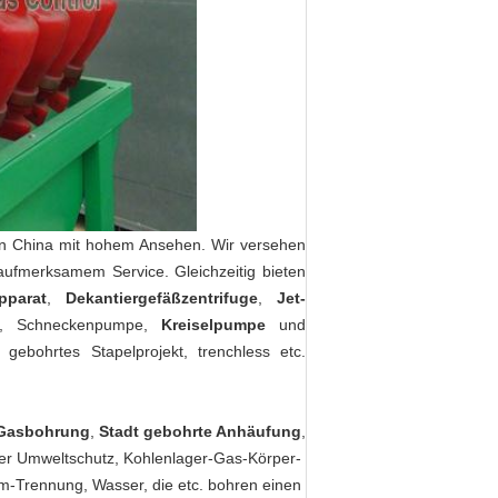
 in China mit hohem Ansehen. Wir versehen
ufmerksamem Service. Gleichzeitig bieten
pparat
,
Dekantiergefäßzentrifuge
,
Jet-
, Schneckenpumpe,
Kreiselpumpe
und
ebohrtes Stapelprojekt, trenchless etc.
 Gasbohrung
,
Stadt gebohrte Anhäufung
,
der Umweltschutz, Kohlenlager-Gas-Körper-
-Trennung, Wasser, die etc. bohren einen