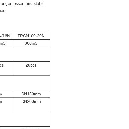
 angemessen und stabil.
mes.
N/16N
TRCN100-20N
0m3
300m3
cs
20pcs
m
DN150mm
m
DN200mm