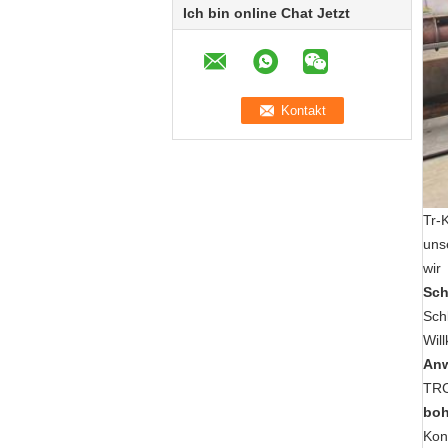
Ich bin online Chat Jetzt
Tr-
uns
wir
Sch
Sch
Wil
Anw
TRC
boh
Kon