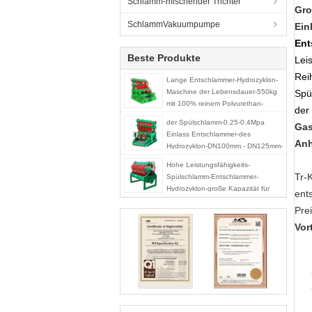
Schlamm-mischender Trichter
Gro
SchlammVakuumpumpe
Ein
Ent
Beste Produkte
Lei
Rei
Lange Entschlammer-Hydrozyklon-
Maschine der Lebensdauer-550kg
Spü
mit 100% reinem Polyurethan-
der
Wirbelsturm
der Spülschlamm-0.25-0.4Mpa
Ga
Einlass Entschlammer-des
An
Hydrozyklon-DN100mm - DN125mm-
Ausgang
Hohe Leistungsfähigkeits-
Tr-
Spülschlamm-Entschlammer-
Hydrozyklon-große Kapazität für
ent
Ölfeld
Pre
Vor