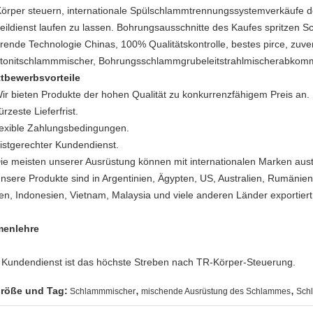
Körper steuern, internationale Spülschlammtrennungssystemverkäufe de
teildienst laufen zu lassen. Bohrungsausschnitte des Kaufes spritzen 
rende Technologie Chinas, 100% Qualitätskontrolle, bestes pirce, zuverl
tonitschlammmischer, Bohrungsschlammgrubeleitstrahlmischerabkomme
tbewerbsvorteile
Wir bieten Produkte der hohen Qualität zu konkurrenzfähigem Preis an.
ürzeste Lieferfrist.
flexible Zahlungsbedingungen.
fristgerechter Kundendienst.
Die meisten unserer Ausrüstung können mit internationalen Marken aus
Unsere Produkte sind in Argentinien, Ägypten, US, Australien, Rumänien
ien, Indonesien, Vietnam, Malaysia und viele anderen Länder exportier
menlehre
 Kundendienst ist das höchste Streben nach TR-Körper-Steuerung.
,
,
röße und Tag:
Schlammmischer
mischende Ausrüstung des Schlammes
Schl