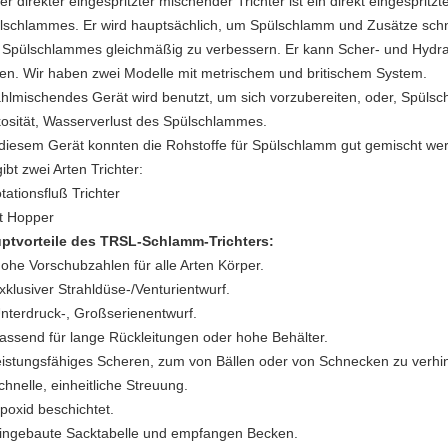
r direkter eingespritzter mischender Trichter ist ein direkt eingespritz
lschlammes. Er wird hauptsächlich, um Spülschlamm und Zusätze schn
 Spülschlammes gleichmäßig zu verbessern. Er kann Scher- und Hydr
en. Wir haben zwei Modelle mit metrischem und britischem System.
ahlmischendes Gerät wird benutzt, um sich vorzubereiten, oder, Spülsc
kosität, Wasserverlust des Spülschlammes.
 diesem Gerät konnten die Rohstoffe für Spülschlamm gut gemischt wer
ibt zwei Arten Trichter:
tationsfluß Trichter
et Hopper
ptvorteile des TRSL-Schlamm-Trichters:
Hohe Vorschubzahlen für alle Arten Körper.
xklusiver Strahldüse-/Venturientwurf.
Unterdruck-, Großserienentwurf.
passend für lange Rückleitungen oder hohe Behälter.
leistungsfähiges Scheren, zum von Bällen oder von Schnecken zu verhi
chnelle, einheitliche Streuung.
Epoxid beschichtet.
eingebaute Sacktabelle und empfangen Becken.