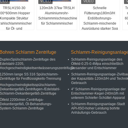
TRSLH150-30
120m3/h 37kw TRSLH
Schnelle
T
600*600mm Hopper
Aluminiumrohr-
Fütterungs180m3/H
Kompakte Struktur
Schlammmischmaschine
Erdölbohrungs-
6
rahlschlammmischer
für Schlammmischer
Schlamm-mischende
für Öl- und
Ausrüstung starker Sog
Gasbohrungen
mit
Hochgeschwindigkeitsstrahld
Bohren Schlamm Zentrifuge
Schlamm-Reinigungsanlag
DuplexSpülschlamm-Zentrifuge des
Schlamm-Reinigungsanlage des
Edelstahl-2205,
Ölfeld-0.25-0.4Mpa einschließlich
Hochgeschwindigkeitsentwässerungszentrifuge
Desander und Entschlammer
1250mm lange SS 316 Spülschlamm-
Schlamm-Reinigungsanlage-Zivilba
Zentrifuge für Festflüssigkeits-Trennung
der Kapazitäts-120m3/H und Techni
Gebrauch
Hochgeschwindigkeitsspülschlamm-
Dekantiergefäß-Zentrifugen-/Edelstahl-
4" Schlamm-Reinigungsanlage der
Schlamm-Dekantiergefäß-Zentrifuge
Entschlammer-Kegel-240m3/h mit
unterem Schiefer-Schüttel-Apparat
Ölfeld 2200r/min Centrifuga-
Dekantiergefäß, Öl-Behandlungs-
Schlamm-Reinigungsanlage-Stadt
System-Schlamm-Zentrifuge
API-/ISO-hoher Leistung bohrte
Anhäufungs-Gebrauch