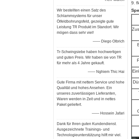
9. 
Spe
Wir bestellten einen Satz des
Schlammsystems für unser
Ölfeldbohrungsfeld, gezeigte gute
Leistung TR Produkt im Standort. Wir
Zu
mögen dass sehr viel!
—— Diego Olbrich
Tr-Schwingsiebe haben hochwertigen
und guten Preis. Wir haben sie von TR
F
für mehr als 4 Jahre gekauft.
Ein
—— Nghiem Thic Hai
Dü
Gute Firma mit nettem Service und hohe
Qualität und hohes Ansehen. Ein
unseres zuverlässigen Lieferanten,
Waren werden in Zeit und in nettes
Paket geliefert.
—— Hossein Jafari
Dank für Ihren guten Kundendienst.
Ausgezeichnete Trainings- und
Technologieunterstützung hilft mir viel.