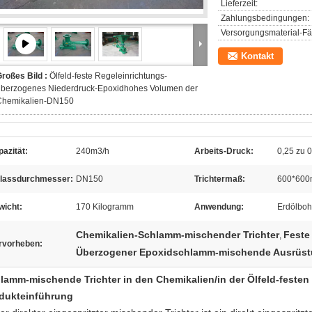
Lieferzeit:
Zahlungsbedingungen:
Versorgungsmaterial-Fäh
Kontakt
roßes Bild :
Ölfeld-feste Regeleinrichtungs-
überzogenes Niederdruck-Epoxidhohes Volumen der
Chemikalien-DN150
azität:
240m3/h
Arbeits-Druck:
0,25 zu 
nlassdurchmesser:
DN150
Trichtermaß:
600*60
wicht:
170 Kilogramm
Anwendung:
Erdölboh
Chemikalien-Schlamm-mischender Trichter
Feste
,
rvorheben:
Überzogener Epoxidschlamm-mischende Ausrüs
lamm-mischende Trichter in den Chemikalien/in der Ölfeld-festen
dukteinführung