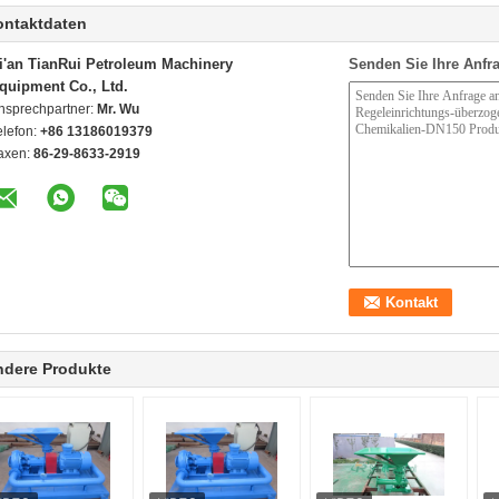
ontaktdaten
i'an TianRui Petroleum Machinery
Senden Sie Ihre Anfra
quipment Co., Ltd.
nsprechpartner:
Mr. Wu
elefon:
+86 13186019379
axen:
86-29-8633-2919
ndere Produkte