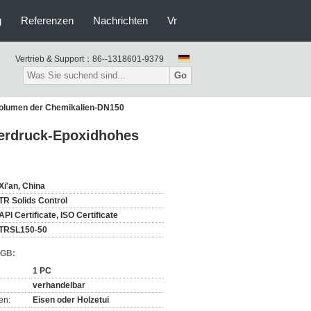
g
Referenzen
Nachrichten
Vr
Vertrieb & Support：
86--1318601-9379
Go
Volumen der Chemikalien-DN150
derdruck-Epoxidhohes
Xi'an, China
TR Solids Control
API Certificate, ISO Certificate
TRSL150-50
AGB:
1 PC
verhandelbar
en:
Eisen oder Holzetui