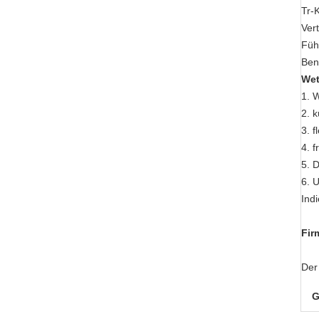
Tr-
Ver
Füh
Ben
Wet
1. 
2. k
3. 
4. 
5. 
6. 
Ind
Fir
Der
G