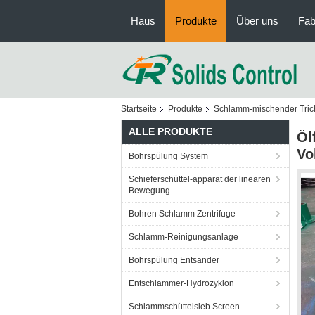
Haus
Produkte
Über uns
Fab
Startseite
Produkte
Schlamm-mischender Tric
ALLE PRODUKTE
Öl
Vo
Bohrspülung System
Schieferschüttel-apparat der linearen
Bewegung
Bohren Schlamm Zentrifuge
Schlamm-Reinigungsanlage
Bohrspülung Entsander
Entschlammer-Hydrozyklon
Schlammschüttelsieb Screen