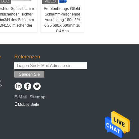
richter-Spülschlamm-
Erdölbohrungs-Ölfeld-
mischender Trichter
Schlamm-mischende
0m3/H des Schlamm-
Ausrüstung 180m3/H
DN150 mischender
0,25 600X 600mm zu
0.4Mpa
üse.
e
Referenzen
Senden Sie
u
k-
E-Mail
Sitemap
|
Mobile Seite