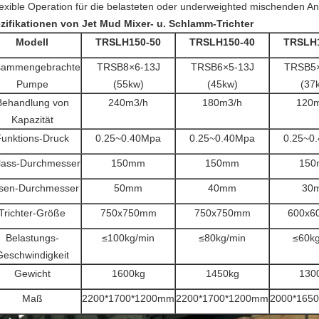
flexible Operation für die belasteten oder underweighted mischenden 
zifikationen von Jet Mud Mixer- u. Schlamm-Trichter
Modell
TRSLH150-50
TRSLH150-40
TRSLH1
sammengebrachte
TRSB8×6-13J
TRSB6×5-13J
TRSB5×
Pumpe
(55kw)
(45kw)
(37
Behandlung von
240m3/h
180m3/h
120m
Kapazität
unktions-Druck
0.25~0.40Mpa
0.25~0.40Mpa
0.25~0
lass-Durchmesser
150mm
150mm
15
sen-Durchmesser
50mm
40mm
30
Trichter-Größe
750x750mm
750x750mm
600x6
Belastungs-
≤100kg/min
≤80kg/min
≤60kg
Geschwindigkeit
Gewicht
1600kg
1450kg
130
Maß
2200*1700*1200mm
2200*1700*1200mm
2000*165