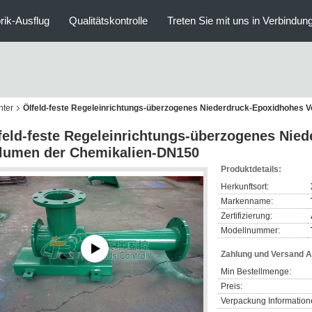
rik-Ausflug
Qualitätskontrolle
Treten Sie mit uns in Verbindun
hter
Ölfeld-feste Regeleinrichtungs-überzogenes Niederdruck-Epoxidhohes 
feld-feste Regeleinrichtungs-überzogenes Nie
lumen der Chemikalien-DN150
Produktdetails:
Herkunftsort:
Markenname:
Zertifizierung:
Modellnummer:
Zahlung und Versand 
Min Bestellmenge:
Preis:
Verpackung Information