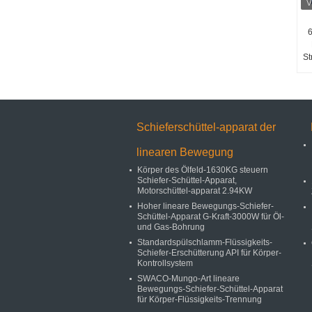
St
Schieferschüttel-apparat der
linearen Bewegung
Körper des Ölfeld-1630KG steuern
Schiefer-Schüttel-Apparat,
Motorschüttel-apparat 2.94KW
Hoher lineare Bewegungs-Schiefer-
Schüttel-Apparat G-Kraft-3000W für Öl-
und Gas-Bohrung
Standardspülschlamm-Flüssigkeits-
Schiefer-Erschütterung API für Körper-
Kontrollsystem
SWACO-Mungo-Art lineare
Bewegungs-Schiefer-Schüttel-Apparat
für Körper-Flüssigkeits-Trennung