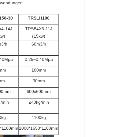
Anwendungen.
50-30
TRSLH100
4-14J
TRSB4X3-11J
kw)
(15kw)
3/h
60m3/h
.40Mpa
0.25~0.40Mpa
0mm
100mm
mm
30mm
00mm
600x600mm
/min
≤40kg/min
0kg
1100kg
0*1100mm
2000*1650*1100mm