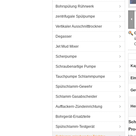
Bohrspülung Rührwerk
zentrifugale Spülpumpe
Vertikaler Ausschnitttrockner
G
Degasser
Jet Mud Mixer
Scherpumpe
Kap
Schraubenartige Pumpe
Tauchpumpe Schlammpumpe
Ei
Spülschlamm-Gewehr
Ge
Schlamm Gasabscheider
He
Aufflackern-Zündeinrichtung
Bohrgerät-Ersatzteile
Sch
Spülschlamm-Testgerät
Pro