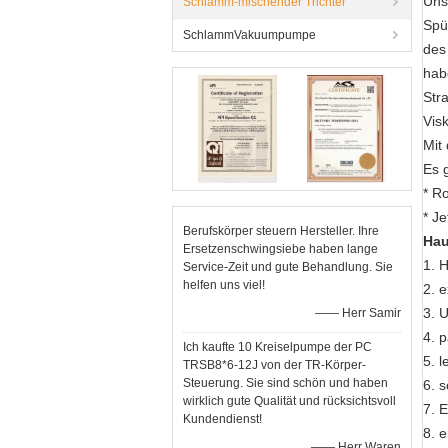
Unse
Schlamm-mischender Trichter
Spü
SchlammVakuumpumpe
des
hab
Str
Vis
Mit
Es g
* Ro
* J
Berufskörper steuern Hersteller. Ihre
Hau
Ersetzenschwingsiebe haben lange
1. 
Service-Zeit und gute Behandlung. Sie
helfen uns viel!
2. e
3. 
—— Herr Samir
4. 
Ich kaufte 10 Kreiselpumpe der PC
5. 
TRSB8*6-12J von der TR-Körper-
Steuerung. Sie sind schön und haben
6. s
wirklich gute Qualität und rücksichtsvoll
7. 
Kundendienst!
8. 
—— Herr Waren