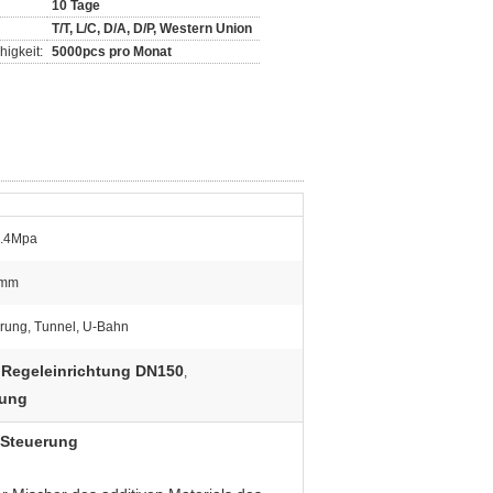
10 Tage
T/T, L/C, D/A, D/P, Western Union
igkeit:
5000pcs pro Monat
0.4Mpa
0mm
rung, Tunnel, U-Bahn
 Regeleinrichtung DN150
,
tung
 Steuerung