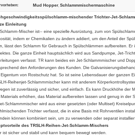
Mud Hopper
Schlammmischermaschine
rvorheben:
,
hgeschwindigkeitsspülschlamm-mischender Trichter-Jet-Schlamm
ze Einleitung
-Schlamm-Mischer ist-- eine spezielle Ausrüstung, zum von Spülschla
kosität, indem er Chemikalien zu ändern addiert, um den Anteil der Spül
n, lässt den Schlamm für Gebrauch in Spülschlämmen aufbereiten. E
fektes. Die ganze Einheit hauptsächlich wird aus Sandpumpe, Jet-Tricht
rleitungen verfasst. TR kann beides ein Jet-Schlammmischer und Do
sprechend den Anforderungen des Kunden. Die Galvanisierungsbehandlu
 Eigentum von Rostschutz hat. So ist seine Lebensdauer der ganzen Einh
LH-Reihenjet-Schlammmischer kann mit anderem Körperkontrollsyst
egen ist zuverlässig und sicher, und einfach. Es kann
Druckhöhe der Mi
 Materials erhöhen, das Material aufbereiten lassen und genug in
der
S
Jet-Schlammmischer wird aus einer gesetzten (oder Multiset) Kreiselp
hlmischenden Trichter verfasst, die in eine Basis mit Rohrventilen insta
endein können kombiniert sein, um zu verwenden oder separat installiert
ptvorteile des TRSLH-Reihen-Jet-Schlamm-Mischers
Er ist sicher und stabil und kann bequem bewegt werden.