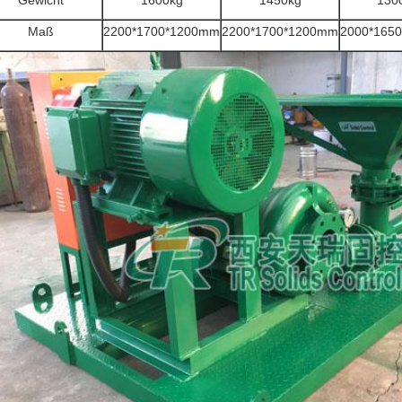
Gewicht
1600kg
1450kg
130
Maß
2200*1700*1200mm
2200*1700*1200mm
2000*165