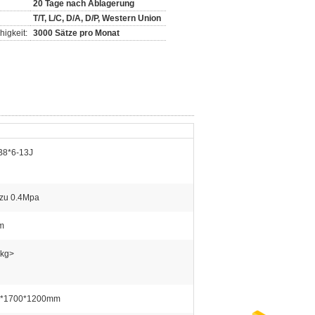
20 Tage nach Ablagerung
T/T, L/C, D/A, D/P, Western Union
igkeit:
3000 Sätze pro Monat
8*6-13J
 zu 0.4Mpa
m
kg>
0*1700*1200mm