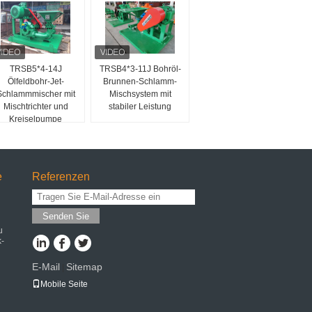
TRSB5*4-14J
TRSB4*3-11J Bohröl-
Ölfeldbohr-Jet-
Brunnen-Schlamm-
Schlammmischer mit
Mischsystem mit
Mischtrichter und
stabiler Leistung
Kreiselpumpe
e
Referenzen
Senden Sie
u
k-
E-Mail
Sitemap
|
Mobile Seite