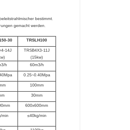
eleitstrahlmischer bestimmt.
erungen gemacht werden.
50-30
TRSLH100
4-14J
TRSB4X3-11J
kw)
(15kw)
3/h
60m3/h
.40Mpa
0.25~0.40Mpa
0mm
100mm
mm
30mm
00mm
600x600mm
/min
≤40kg/min