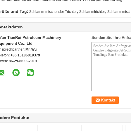
,
,
röße und Tag:
Schlamm-mischender Trichter
Schlammtrichter
Schlammmisch
ontaktdaten
i'an TianRui Petroleum Machinery
Senden Sie Ihre Anfra
quipment Co., Ltd.
nsprechpartner:
Mr. Wu
elefon:
+86 13186019379
axen:
86-29-8633-2919
ndere Produkte