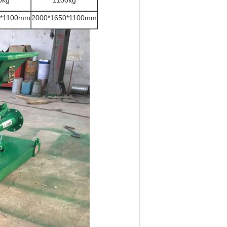
0kg
1100kg
0*1100mm
2000*1650*1100mm