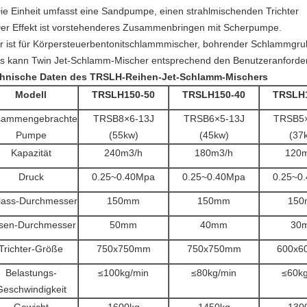
Die Einheit umfasst eine Sandpumpe, einen strahlmischenden Trichter
Der Effekt ist vorstehenderes Zusammenbringen mit Scherpumpe.
Er ist für Körpersteuerbentonitschlammmischer, bohrender Schlammgrub
Es kann Twin Jet-Schlamm-Mischer entsprechend den Benutzeranford
hnische Daten des TRSLH-Reihen-Jet-Schlamm-Mischers
Modell
TRSLH150-50
TRSLH150-40
TRSLH1
sammengebrachte
TRSB8×6-13J
TRSB6×5-13J
TRSB5×
Pumpe
(55kw)
(45kw)
(37
Kapazität
240m3/h
180m3/h
120m
Druck
0.25~0.40Mpa
0.25~0.40Mpa
0.25~0
lass-Durchmesser
150mm
150mm
15
sen-Durchmesser
50mm
40mm
30
Trichter-Größe
750x750mm
750x750mm
600x6
Belastungs-
≤100kg/min
≤80kg/min
≤60kg
Geschwindigkeit