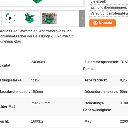
Lieferzeit:
Zahlungsbedingungen:
Versorgungsmaterial-Fäh
Kontakt
roßes Bild :
maximaler Geschwindigkeits-Jet-
chlamm-Mischer der Belastungs-100kg/min für
Tunelings-Bau
240m3/h
Zusammenpassende
TRSB
azität:
Pumpe:
istungsstärke:
55kw
Arbeitsdruck:
0,25
nlassdurchmesser:
150mm
Düsendurchmesser:
50m
750*750mm
Belastungs-
<100
chter-Maß:
Geschwindigkeit:
wicht:
1600kg
Maß:
220