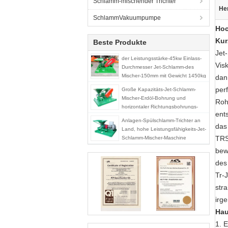
Schlamm-mischender Trichter
He
SchlammVakuumpumpe
Hoc
Kur
Beste Produkte
Jet
der Leistungsstärke-45kw Einlass-
Vis
Durchmesser Jet-Schlamm-des
Mischer-150mm mit Gewicht 1450kg
dan
per
Große Kapazitäts-Jet-Schlamm-
Mischer-Erdöl-Bohrung und
Roh
horizontaler Richtungsbohrungs-
ent
Gebrauch
Anlagen-Spülschlamm-Trichter an
das
Land, hohe Leistungsfähigkeits-Jet-
TRS
Schlamm-Mischer-Maschine
bew
des
Tr-
stra
irg
Hau
1. 