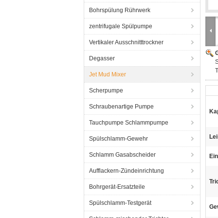
Bohrspülung Rührwerk
zentrifugale Spülpumpe
Vertikaler Ausschnitttrockner
G
Degasser
S
Jet Mud Mixer
Scherpumpe
Schraubenartige Pumpe
Kap
Tauchpumpe Schlammpumpe
Le
Spülschlamm-Gewehr
Schlamm Gasabscheider
Ei
Aufflackern-Zündeinrichtung
Tri
Bohrgerät-Ersatzteile
Spülschlamm-Testgerät
Ge