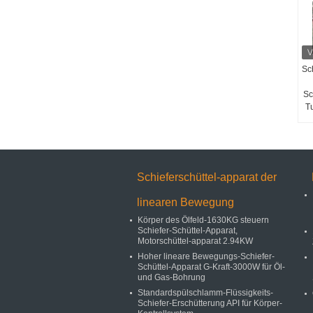
Sc
Sc
T
Schieferschüttel-apparat der
linearen Bewegung
Körper des Ölfeld-1630KG steuern
Schiefer-Schüttel-Apparat,
Motorschüttel-apparat 2.94KW
Hoher lineare Bewegungs-Schiefer-
Schüttel-Apparat G-Kraft-3000W für Öl-
und Gas-Bohrung
Standardspülschlamm-Flüssigkeits-
Schiefer-Erschütterung API für Körper-