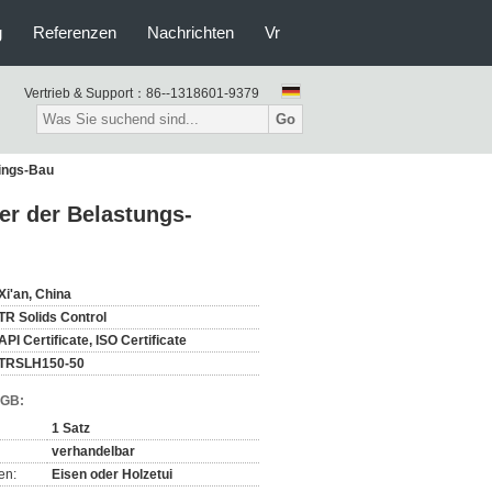
g
Referenzen
Nachrichten
Vr
Vertrieb & Support：
86--1318601-9379
Go
ings-Bau
r der Belastungs-
Xi'an, China
TR Solids Control
API Certificate, ISO Certificate
TRSLH150-50
AGB:
1 Satz
verhandelbar
en:
Eisen oder Holzetui