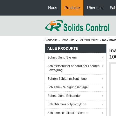
Haus
Produkte
Über uns
Fab
Startseite
Produkte
Jet Mud Mixer
maximale
ALLE PRODUKTE
ma
10
Bohrspülung System
Schieferschüttel-apparat der linearen
Bewegung
Bohren Schlamm Zentrifuge
Schlamm-Reinigungsanlage
Bohrspülung Entsander
Entschlammer-Hydrozyklon
Schlammschüttelsieb Screen