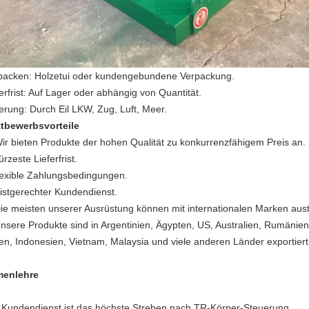
packen: Holzetui oder kundengebundene Verpackung.
erfrist: Auf Lager oder abhängig von Quantität.
ferung: Durch Eil LKW, Zug, Luft, Meer.
tbewerbsvorteile
Wir bieten Produkte der hohen Qualität zu konkurrenzfähigem Preis an.
ürzeste Lieferfrist.
flexible Zahlungsbedingungen.
fristgerechter Kundendienst.
Die meisten unserer Ausrüstung können mit internationalen Marken aus
Unsere Produkte sind in Argentinien, Ägypten, US, Australien, Rumänien
ien, Indonesien, Vietnam, Malaysia und viele anderen Länder exportier
menlehre
 Kundendienst ist das höchste Streben nach TR-Körper-Steuerung.