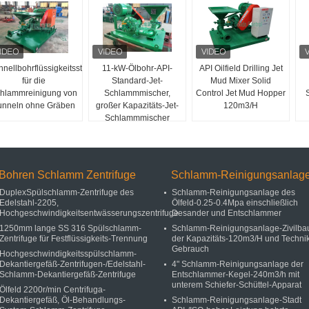
hnellbohrflüssigkeitsstrahlschlammmischer
11-kW-Ölbohr-API-
API Oilfield Drilling Jet
für die
Standard-Jet-
Mud Mixer Solid
hlammreinigung von
Schlammmischer,
Control Jet Mud Hopper
unneln ohne Gräben
großer Kapazitäts-Jet-
120m3/H
Schlammmischer
Bohren Schlamm Zentrifuge
Schlamm-Reinigungsanlag
DuplexSpülschlamm-Zentrifuge des
Schlamm-Reinigungsanlage des
Edelstahl-2205,
Ölfeld-0.25-0.4Mpa einschließlich
Hochgeschwindigkeitsentwässerungszentrifuge
Desander und Entschlammer
1250mm lange SS 316 Spülschlamm-
Schlamm-Reinigungsanlage-Zivilba
Zentrifuge für Festflüssigkeits-Trennung
der Kapazitäts-120m3/H und Techni
Gebrauch
Hochgeschwindigkeitsspülschlamm-
Dekantiergefäß-Zentrifugen-/Edelstahl-
4" Schlamm-Reinigungsanlage der
Schlamm-Dekantiergefäß-Zentrifuge
Entschlammer-Kegel-240m3/h mit
unterem Schiefer-Schüttel-Apparat
Ölfeld 2200r/min Centrifuga-
Dekantiergefäß, Öl-Behandlungs-
Schlamm-Reinigungsanlage-Stadt