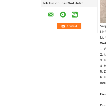
Ich bin online Chat Jetzt
Ver
Lief
Lie
Wet
1. 
2. k
3. 
4. 
5. 
6. 
Ind
Fir
Der