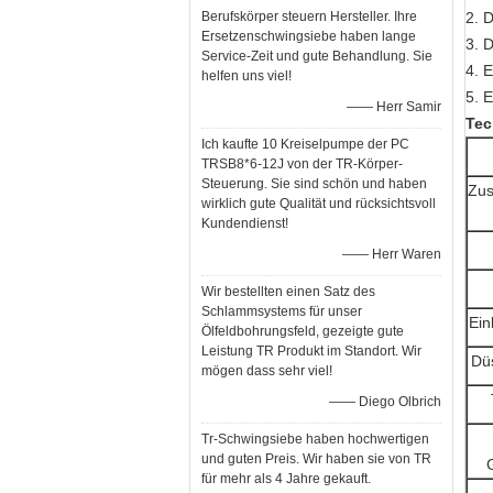
Berufskörper steuern Hersteller. Ihre
2. 
Ersetzenschwingsiebe haben lange
3. 
Service-Zeit und gute Behandlung. Sie
4. 
helfen uns viel!
5. 
—— Herr Samir
Tec
Ich kaufte 10 Kreiselpumpe der PC
TRSB8*6-12J von der TR-Körper-
Steuerung. Sie sind schön und haben
Zu
wirklich gute Qualität und rücksichtsvoll
Kundendienst!
—— Herr Waren
Wir bestellten einen Satz des
Schlammsystems für unser
Ein
Ölfeldbohrungsfeld, gezeigte gute
Leistung TR Produkt im Standort. Wir
Dü
mögen dass sehr viel!
—— Diego Olbrich
Tr-Schwingsiebe haben hochwertigen
und guten Preis. Wir haben sie von TR
für mehr als 4 Jahre gekauft.