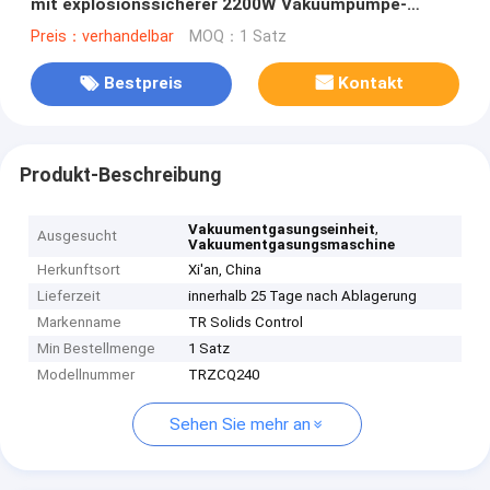
mit explosionssicherer 2200W Vakuumpumpe-
Energie
Preis：verhandelbar
MOQ：1 Satz
Bestpreis
Kontakt
Produkt-Beschreibung
,
Vakuumentgasungseinheit
Ausgesucht
Vakuumentgasungsmaschine
Herkunftsort
Xi'an, China
Lieferzeit
innerhalb 25 Tage nach Ablagerung
Markenname
TR Solids Control
Min Bestellmenge
1 Satz
Modellnummer
TRZCQ240
Sehen Sie mehr an