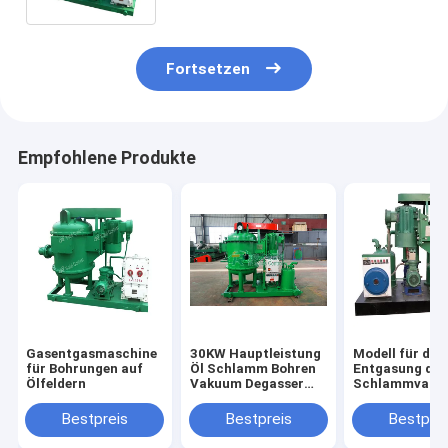
Fortsetzen
Empfohlene Produkte
Gasentgasmaschine
30KW Hauptleistung
Modell für die
für Bohrungen auf
Öl Schlamm Bohren
Entgasung du
Ölfeldern
Vakuum Degasser
Schlammvaku
für
TRZCQ240,
Schlammreinigung
TRZCQ270,
Bestpreis
Bestpreis
Bestprei
API-Standard
TRZCQ300,
TRZCQ360,